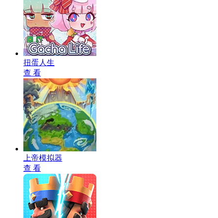
扭蛋人生
查 看
上帝模拟器
查 看