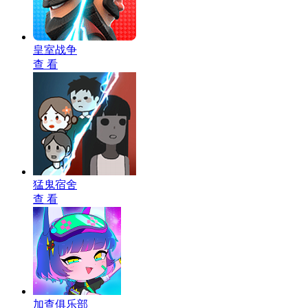
皇室战争
查 看
猛鬼宿舍
查 看
加查俱乐部