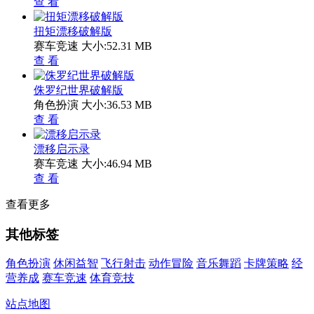
查 看
扭矩漂移破解版
赛车竞速
大小:52.31 MB
查 看
侏罗纪世界破解版
角色扮演
大小:36.53 MB
查 看
漂移启示录
赛车竞速
大小:46.94 MB
查 看
查看更多
其他标签
角色扮演
休闲益智
飞行射击
动作冒险
音乐舞蹈
卡牌策略
经
营养成
赛车竞速
体育竞技
站点地图