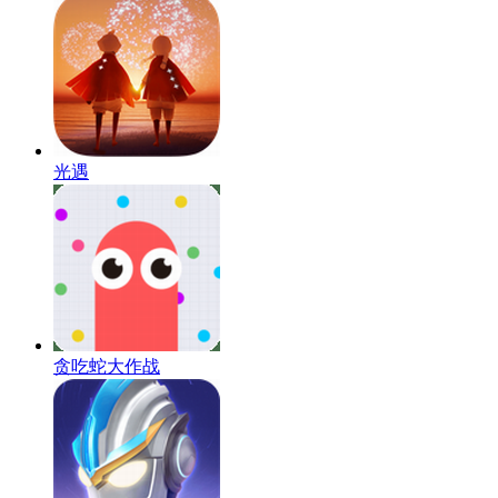
光遇
贪吃蛇大作战