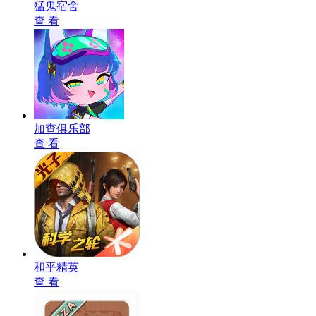
猛鬼宿舍
查 看
加查俱乐部
查 看
和平精英
查 看