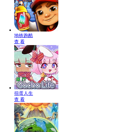
地铁跑酷
查 看
扭蛋人生
查 看