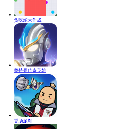
贪吃蛇大作战
奥特曼传奇英雄
香肠派对