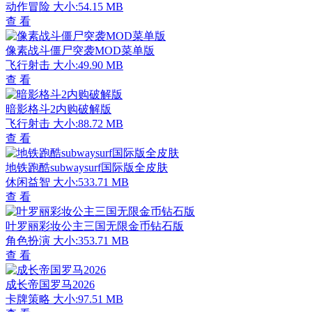
动作冒险
大小:54.15 MB
查 看
像素战斗僵尸突袭MOD菜单版
飞行射击
大小:49.90 MB
查 看
暗影格斗2内购破解版
飞行射击
大小:88.72 MB
查 看
地铁跑酷subwaysurf国际版全皮肤
休闲益智
大小:533.71 MB
查 看
叶罗丽彩妆公主三国无限金币钻石版
角色扮演
大小:353.71 MB
查 看
成长帝国罗马2026
卡牌策略
大小:97.51 MB