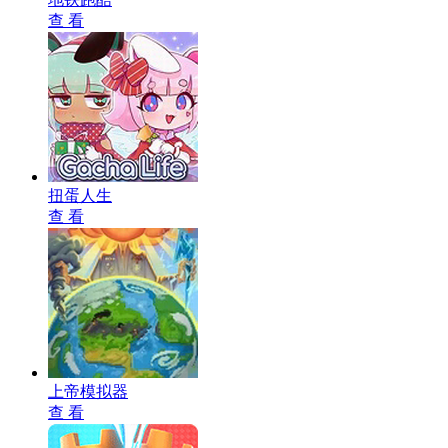
查 看
扭蛋人生
查 看
上帝模拟器
查 看