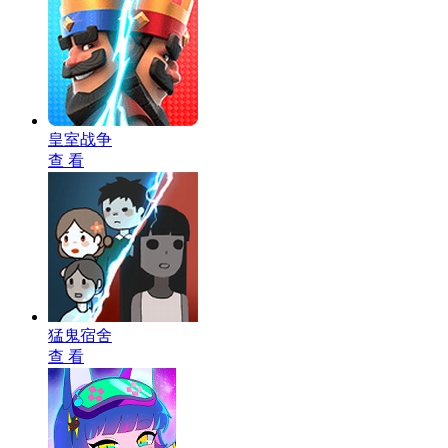
皇室战争
查 看
猛鬼宿舍
查 看