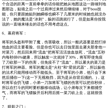
个合适的距离一直前拳拳的话你能把她从地图这边一路锤到地
图那边，贴墙之后一个过肩摔过来然后继续锤，对于boss技
能，你只要跟她贴到她瞬移也瞬不了几厘米的时候她也就没办
法了，她的魔法是“冰刺”，躲的话跳就行了，但是如果你按我
说的一直锤来锤去的话也不用考虑这点。
6、幕府将军：
将军的头盔和甲附了魔，伤害吸收，所以一般武器要是想打掉
他血的话主要看脸。但是你也可以去日蚀里面去屠夫那拿他一
对菜刀，然后回来用“流血”把将军活活放血放死，“流血”五秒
内每秒掉6%健康，所以触发一次就掉了30%，将军即使免疫
了刀砍那一下的伤害，但免疫不了“流血”，所以屠夫的菜刀是
打将军的神器。将军的魔法是“火柱”和“星状武器”，所以躲他
的法术只能用移动而不能低头。至于将军的小弟，他只会下来
然后捅你一下(这一下无视格挡，因为是从你背后捅的。)，这
时将军会扔飞镖，小弟一刀加将军飞镖的伤害可以把你秒掉，
所以在打斗的同时要积极移动战场，让小弟每次下来都捅空
气，而将军的飞镖躲开后利用后摇一菜刀砍上去，这就很强
了。
7、暗影之门：