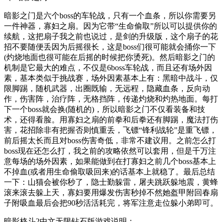
暗影之门是六个boss的车轮战，只有一个血条，所以你需要另
一件神器，寡妇之扇。因为它带“生命偷取”所以可以提供你的
续航，这把扇子我之前也说过，是剑的升级版，这个扇子的花
招不要随便丢因为后摇很长，这是boss们很可能就会捅你一下
(灼烧地面也很可能在后摇的时候把你烫死)。然后暗影之门的
机制是它最大的难点，不仅是6boss车轮战，而且还有场外因
素，基本类似于挑战赛，场外因素基本上有：黑暗中战斗，仅
限脚踢，随机武器，出圈既输，无远程，隐藏血条，反向动
作，伤害阵，治疗阵，无格挡阵，传递灼烧和灼热地面。每打
下一个boss就会换(随机的)，所以暗影之门不仅看装备和技
术，还得看脸。用寡妇之扇的前拳和后拳还有脚踢，魔法打伤
害，花招除非有把握否则慎重丢，飞镖“锋利战轮”是重飞镖，
前后摇太长而且对boss伤害奇低，非常不建议用。之前怎么打
boss现在还怎么打，我之前的攻略依然可以套用，但是千万注
意每场的场外因素，如果能做到在打寡妇之前几个boss基本上
不掉血(或者用生命偷取吸回来)的话基本上就稳了。最后总结
一下：山猫会被你秒了，隐士勤躲雷，屠夫跳跃躲地震，黄蜂
滚来滚去躲上天，寡妇要用爆发伤害秒掉不然她盔甲附回春扇
子附吸血最后会把90秒活活耗完，将军注意走位躲小弟即可。
暗影格斗2中文无限钻石版游戏说明：