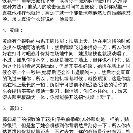
候就一个前拳把他扎下来，或者你干脆贴脸跟他打(个人推荐
这种方法)，他菜刀的攻击僵直时间简直便秘，所以你贴脸一
直戳他和摔他就行，离远了就一个能量球糊他然后前滚继续怼
脸。屠夫真没什么好说的，他最菜。
4、黄蜂：
黄蜂有个很强的虫系王牌技能：扶墙上天。她在用这招的时候
会扒在场地两边的墙上，然后踹墙飞起来捅你一刀，所以你最
好在打斗时吧战斗保持在场地中间，她没墙扶也就没戏唱了。
不过，如果你很不幸，她还是挂在了墙上，但你也不用慌，因
为这个技能看起来很imba，但是其实很好躲，她扒在墙上的时
候会等上个一秒钟(她背后还会长出翅膀哟～) ，然后才会直直
的飞过来捅你，所以，在她扒墙都时候，就按后滚，这是你能
贴在地上最长的一招，所以宁可提前不能迟放(迟放的话你的
头会结结实实的接她一剃刀，相信我，你扛不住的。)，滚来
滚去跟甲板融为一体，你就能躲开这招“扶墙上天”了。
5、寡妇：
寡妇扇子的招数除了花招(俗称前拳拳)以外跟剑是一样的，贴
脸很强，但是鉴于她会瞬移到你背后然后刮你一下，所以你依
然要跟她保持贴脸距离，不过表方，你的战锤是个好东西，找