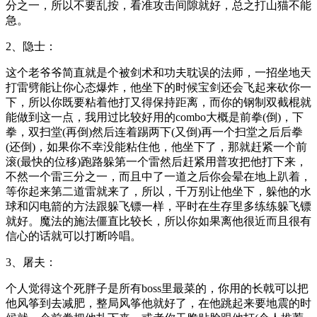
分之一，所以不要乱按，看准攻击间隙就好，总之打山猫不能
急。
2、隐士：
这个老爷爷简直就是个被剑术和功夫耽误的法师，一招坐地天
打雷劈能让你心态爆炸，他坐下的时候宝剑还会飞起来砍你一
下，所以你既要粘着他打又得保持距离，而你的钢制双截棍就
能做到这一点，我用过比较好用的combo大概是前拳(倒)，下
拳，双扫堂(再倒)然后连着踢两下(又倒)再一个扫堂之后后拳
(还倒)，如果你不幸没能粘住他，他坐下了，那就赶紧一个前
滚(最快的位移)跑路躲第一个雷然后赶紧用普攻把他打下来，
不然一个雷三分之一，而且中了一道之后你会晕在地上趴着，
等你起来第二道雷就来了，所以，千万别让他坐下，躲他的水
球和闪电箭的方法跟躲飞镖一样，平时在生存里多练练躲飞镖
就好。魔法的施法僵直比较长，所以你如果离他很近而且很有
信心的话就可以打断吟唱。
3、屠夫：
个人觉得这个死胖子是所有boss里最菜的，你用的长戟可以把
他风筝到去减肥，整局风筝他就好了，在他跳起来要地震的时