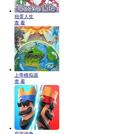
扭蛋人生
查 看
上帝模拟器
查 看
皇室战争