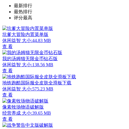
最新排行
最热排行
评分最高
坑爹大冒险内置菜单版
休闲益智
大小:44.83 MB
查 看
我的汤姆猫无限金币钻石版
休闲益智
大小:138.56 MB
查 看
地铁跑酷国际服全皮肤全滑板下载
休闲益智
大小:575.23 MB
查 看
像素牧场物语破解版
经营养成
大小:39.65 MB
查 看