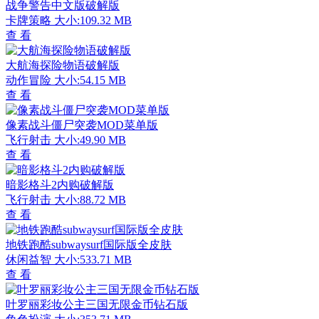
战争警告中文版破解版
卡牌策略
大小:109.32 MB
查 看
大航海探险物语破解版
动作冒险
大小:54.15 MB
查 看
像素战斗僵尸突袭MOD菜单版
飞行射击
大小:49.90 MB
查 看
暗影格斗2内购破解版
飞行射击
大小:88.72 MB
查 看
地铁跑酷subwaysurf国际版全皮肤
休闲益智
大小:533.71 MB
查 看
叶罗丽彩妆公主三国无限金币钻石版