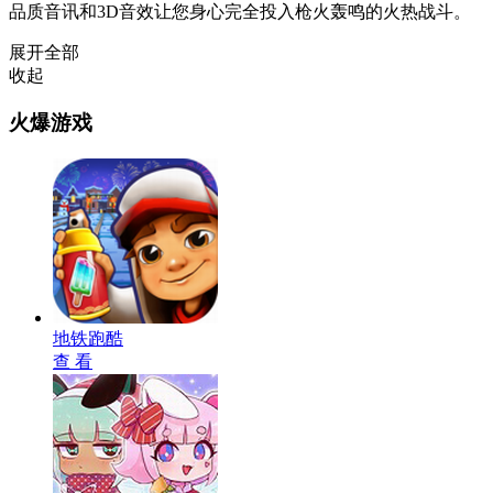
品质音讯和3D音效让您身心完全投入枪火轰鸣的火热战斗。
展开全部
收起
火爆游戏
地铁跑酷
查 看