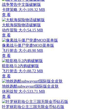
战争警告中文版破解版
卡牌策略
大小:109.32 MB
查 看
大航海探险物语破解版
动作冒险
大小:54.15 MB
查 看
像素战斗僵尸突袭MOD菜单版
飞行射击
大小:49.90 MB
查 看
暗影格斗2内购破解版
飞行射击
大小:88.72 MB
查 看
地铁跑酷subwaysurf国际版全皮肤
休闲益智
大小:533.71 MB
查 看
叶罗丽彩妆公主三国无限金币钻石版