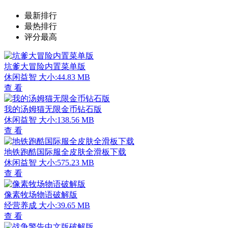
最新排行
最热排行
评分最高
坑爹大冒险内置菜单版
休闲益智
大小:44.83 MB
查 看
我的汤姆猫无限金币钻石版
休闲益智
大小:138.56 MB
查 看
地铁跑酷国际服全皮肤全滑板下载
休闲益智
大小:575.23 MB
查 看
像素牧场物语破解版
经营养成
大小:39.65 MB
查 看