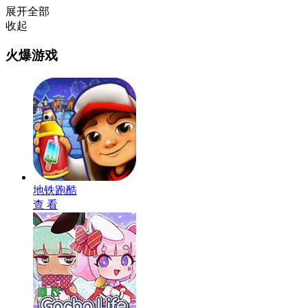
展开全部
收起
火爆游戏
地铁跑酷
查 看