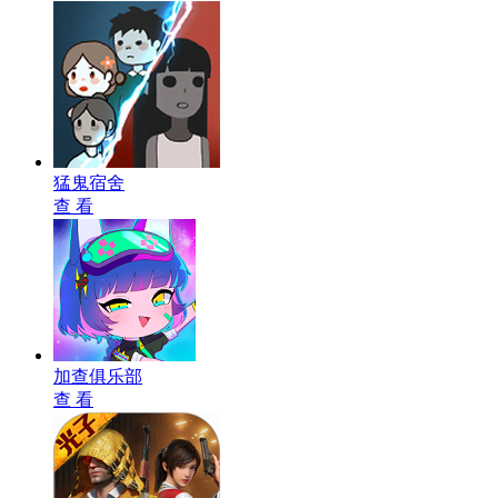
猛鬼宿舍
查 看
加查俱乐部
查 看