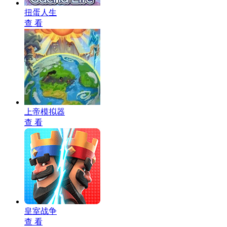
扭蛋人生
查 看
上帝模拟器
查 看
皇室战争
查 看