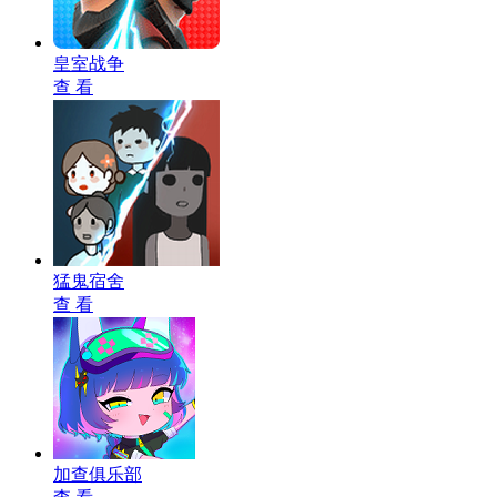
皇室战争
查 看
猛鬼宿舍
查 看
加查俱乐部