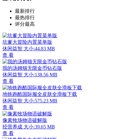
最新排行
最热排行
评分最高
坑爹大冒险内置菜单版
休闲益智
大小:44.83 MB
查 看
我的汤姆猫无限金币钻石版
休闲益智
大小:138.56 MB
查 看
地铁跑酷国际服全皮肤全滑板下载
休闲益智
大小:575.23 MB
查 看
像素牧场物语破解版
经营养成
大小:39.65 MB
查 看